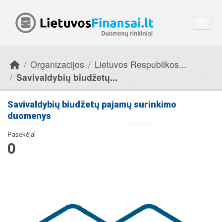
Skip to main content
Organizacijos
Lietuvos Respublikos...
Savivaldybių biudžetų...
Savivaldybių biudžetų pajamų surinkimo
duomenys
Pasekėjai
0