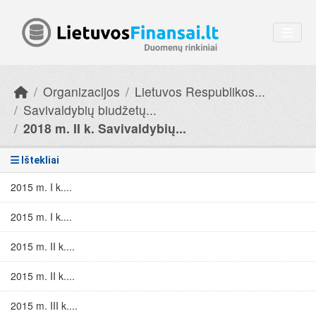
Skip to main content
Organizacijos
Lietuvos Respublikos...
Savivaldybių biudžetų...
2018 m. II k. Savivaldybių...
Ištekliai
2015 m. I k....
2015 m. I k....
2015 m. II k....
2015 m. II k....
2015 m. III k....