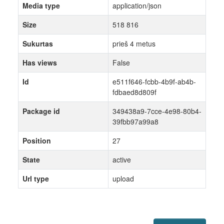
Media type
application/json
Size
518 816
Sukurtas
prieš 4 metus
Has views
False
Id
e511f646-fcbb-4b9f-ab4b-
fdbaed8d809f
Package id
349438a9-7cce-4e98-80b4-
39fbb97a99a8
Position
27
State
active
Url type
upload