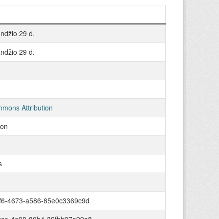
ndžio 29 d.
ndžio 29 d.
mons Attribution
son
s
f6-4673-a586-85e0c3369c9d