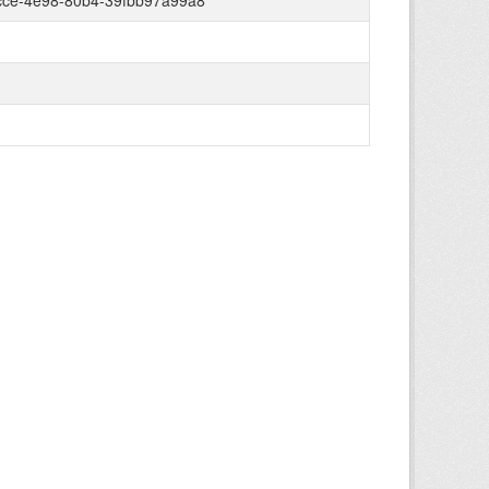
ce-4e98-80b4-39fbb97a99a8