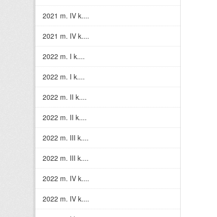
2021 m. IV k....
2021 m. IV k....
2022 m. I k....
2022 m. I k....
2022 m. II k....
2022 m. II k....
2022 m. III k....
2022 m. III k....
2022 m. IV k....
2022 m. IV k....