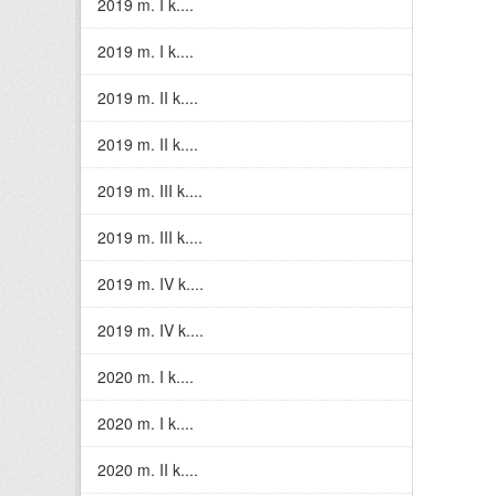
2019 m. I k....
2019 m. I k....
2019 m. II k....
2019 m. II k....
2019 m. III k....
2019 m. III k....
2019 m. IV k....
2019 m. IV k....
2020 m. I k....
2020 m. I k....
2020 m. II k....