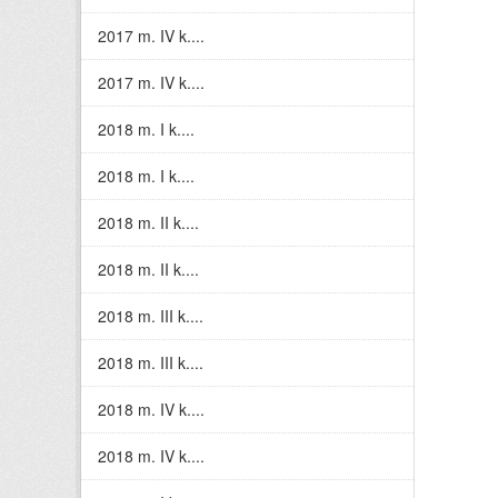
2017 m. IV k....
2017 m. IV k....
2018 m. I k....
2018 m. I k....
2018 m. II k....
2018 m. II k....
2018 m. III k....
2018 m. III k....
2018 m. IV k....
2018 m. IV k....