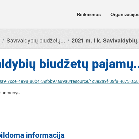
Rinkmenos
Organizacijo
Savivaldybių biudžetų...
2021 m. I k. Savivaldybių.
aldybių biudžetų pajamų..
t/349438a9-7cce-4e98-80b4-39fbb97a99a8/resource/1c3e2a9f-39f6-4673-
o duomenys
ildoma informacija