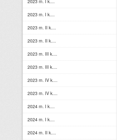
2023 m. I k....
2023 m. I k....
2023 m. II k....
2023 m. II k....
2023 m. III k....
2023 m. III k....
2023 m. IV k....
2023 m. IV k....
2024 m. I k....
2024 m. I k....
2024 m. II k....