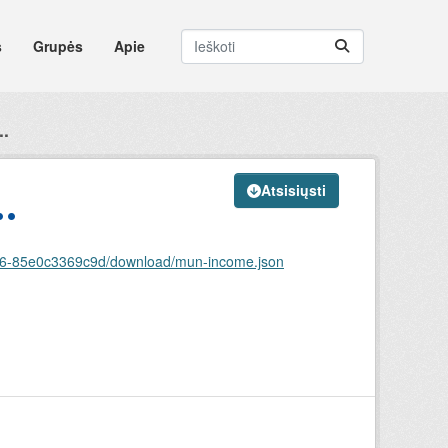
s
Grupės
Apie
..
Atsisiųsti
.
a586-85e0c3369c9d/download/mun-income.json