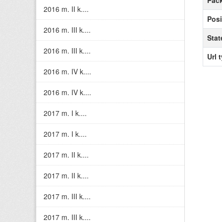
Pack
2016 m. II k....
Posi
2016 m. III k....
Stat
2016 m. III k....
Url 
2016 m. IV k....
2016 m. IV k....
2017 m. I k....
2017 m. I k....
2017 m. II k....
2017 m. II k....
2017 m. III k....
2017 m. III k....