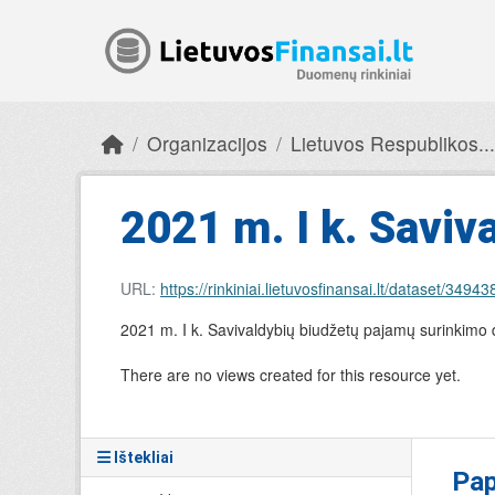
Skip to main content
Organizacijos
Lietuvos Respublikos...
2021 m. I k. Saviv
URL:
https://rinkiniai.lietuvosfinansai.lt/datase
2021 m. I k. Savivaldybių biudžetų pajamų surinkim
There are no views created for this resource yet.
Ištekliai
Pap