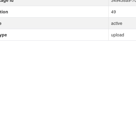
age id
349438a9-7c
tion
49
e
active
type
upload