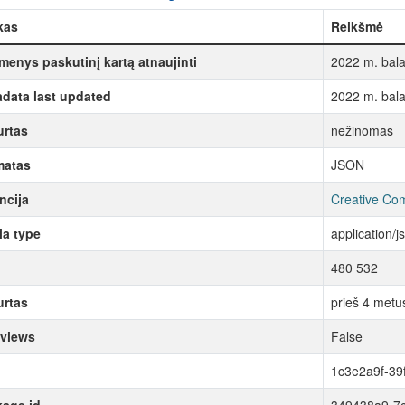
kas
Reikšmė
enys paskutinį kartą atnaujinti
2022 m. bala
data last updated
2022 m. bala
rtas
nežinomas
matas
JSON
ncija
Creative Com
a type
application/j
480 532
rtas
prieš 4 metu
 views
False
1c3e2a9f-39