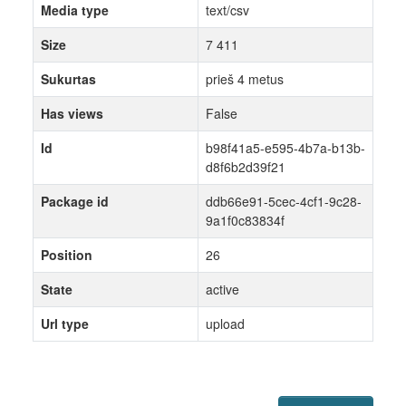
Media type
text/csv
Size
7 411
Sukurtas
prieš 4 metus
Has views
False
Id
b98f41a5-e595-4b7a-b13b-
d8f6b2d39f21
Package id
ddb66e91-5cec-4cf1-9c28-
9a1f0c83834f
Position
26
State
active
Url type
upload