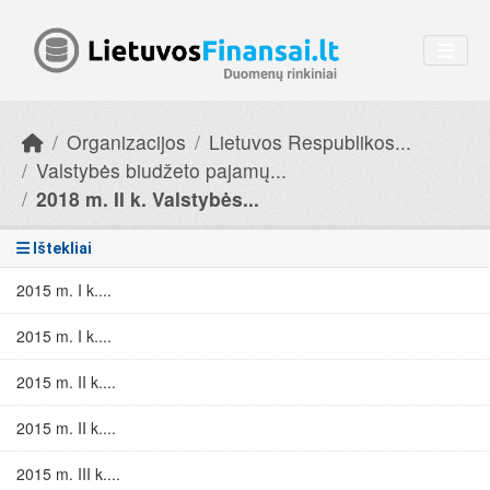
Skip to main content
Organizacijos
Lietuvos Respublikos...
Valstybės biudžeto pajamų...
2018 m. II k. Valstybės...
Ištekliai
2015 m. I k....
2015 m. I k....
2015 m. II k....
2015 m. II k....
2015 m. III k....