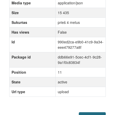
Media type
application/json
Size
15 435
Sukurtas
prieš 4 metus
Has views
False
Id
990ed2ca-e9b0-41c9-9a34-
eee479277a8f
Package id
ddb66e91-5cec-4cf1-9c28-
9a1f0c83834f
Position
11
State
active
Url type
upload