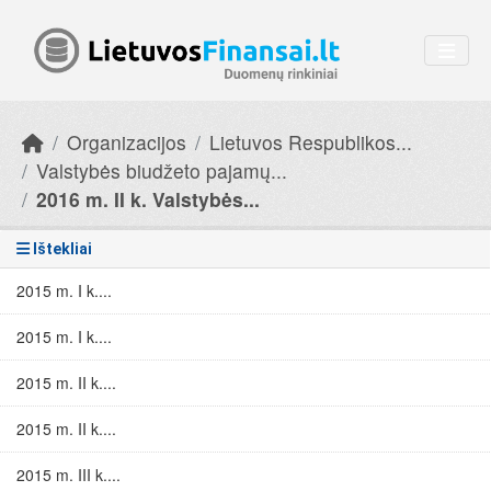
Skip to main content
Organizacijos
Lietuvos Respublikos...
Valstybės biudžeto pajamų...
2016 m. II k. Valstybės...
Ištekliai
2015 m. I k....
2015 m. I k....
2015 m. II k....
2015 m. II k....
2015 m. III k....