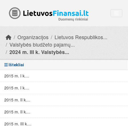
Skip to main content
Organizacijos
Lietuvos Respublikos...
Valstybės biudžeto pajamų...
2024 m. III k. Valstybės...
Ištekliai
2015 m. I k....
2015 m. I k....
2015 m. II k....
2015 m. II k....
2015 m. III k....