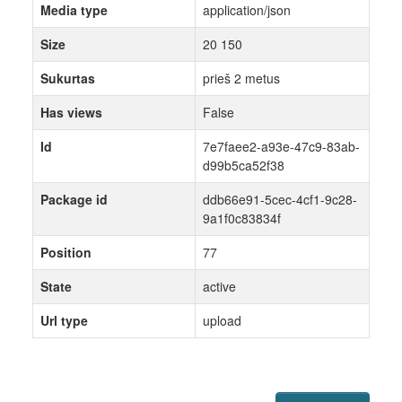
Media type
application/json
Size
20 150
Sukurtas
prieš 2 metus
Has views
False
Id
7e7faee2-a93e-47c9-83ab-
d99b5ca52f38
Package id
ddb66e91-5cec-4cf1-9c28-
9a1f0c83834f
Position
77
State
active
Url type
upload