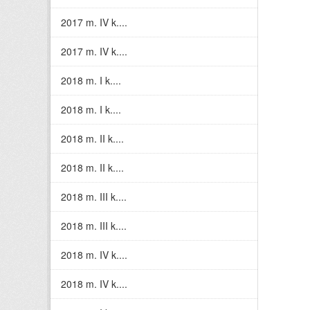
2017 m. IV k....
2017 m. IV k....
2018 m. I k....
2018 m. I k....
2018 m. II k....
2018 m. II k....
2018 m. III k....
2018 m. III k....
2018 m. IV k....
2018 m. IV k....