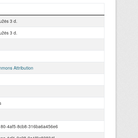
užės 3 d.
užės 3 d.
mons Attribution
s
80-4af5-8cb8-316ba6a456e6