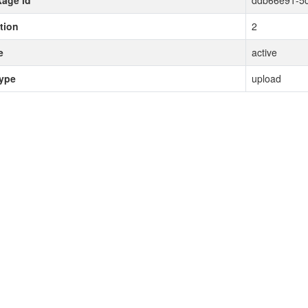
age id
ddb66e91-5c
tion
2
e
active
type
upload