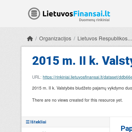
Skip to main content
Organizacijos
Lietuvos Respublikos...
2015 m. II k. Vals
URL:
https://rinkiniai.lietuvosfinansai.lt/dataset
2015 m. II k. Valstybės biudžeto pajamų vykdymo d
There are no views created for this resource yet.
Ištekliai
Pap