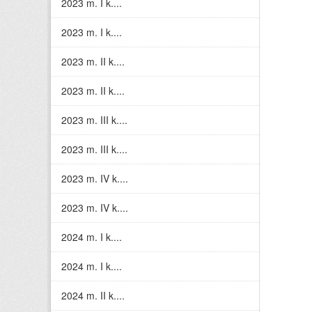
2023 m. I k....
2023 m. I k....
2023 m. II k....
2023 m. II k....
2023 m. III k....
2023 m. III k....
2023 m. IV k....
2023 m. IV k....
2024 m. I k....
2024 m. I k....
2024 m. II k....