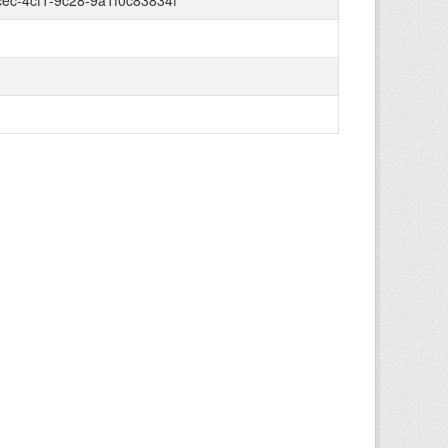
ec-4cf1-9c28-9a1f0c83834f