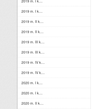
2019 m. I k....
2019 m. I k....
2019 m. II k....
2019 m. II k....
2019 m. III k....
2019 m. III k....
2019 m. IV k....
2019 m. IV k....
2020 m. I k....
2020 m. I k....
2020 m. II k....