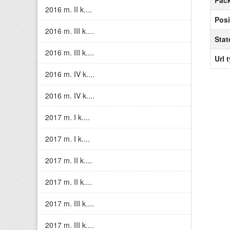
Pack
2016 m. II k....
Posi
2016 m. III k....
Stat
2016 m. III k....
Url 
2016 m. IV k....
2016 m. IV k....
2017 m. I k....
2017 m. I k....
2017 m. II k....
2017 m. II k....
2017 m. III k....
2017 m. III k....