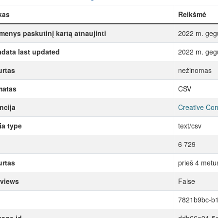
kas
Reikšmė
enys paskutinį kartą atnaujinti
2022 m. geg
data last updated
2022 m. geg
rtas
nežinomas
matas
CSV
ncija
Creative Com
a type
text/csv
6 729
rtas
prieš 4 metu
 views
False
7821b9bc-b1