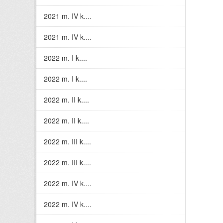
2021 m. IV k....
2021 m. IV k....
2022 m. I k....
2022 m. I k....
2022 m. II k....
2022 m. II k....
2022 m. III k....
2022 m. III k....
2022 m. IV k....
2022 m. IV k....