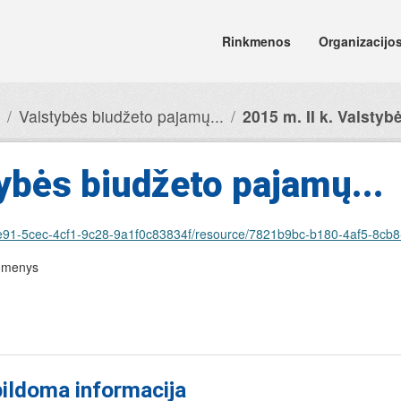
Rinkmenos
Organizacijo
Valstybės biudžeto pajamų...
2015 m. II k. Valstybė
tybės biudžeto pajamų...
/ddb66e91-5cec-4cf1-9c28-9a1f0c83834f/resource/7821b9bc-b180-4af5-8
uomenys
ildoma informacija