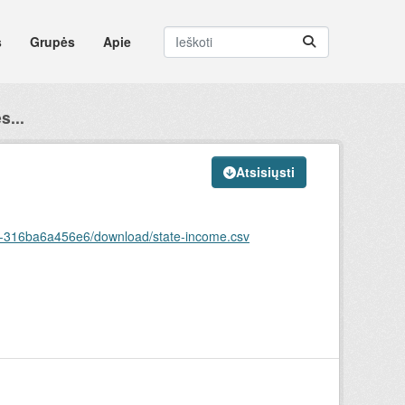
s
Grupės
Apie
s...
Atsisiųsti
cb8-316ba6a456e6/download/state-income.csv