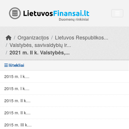
Skip to main content
Organizacijos
Lietuvos Respublikos...
Valstybės, savivaldybių ir...
2021 m. II k. Valstybės,...
Ištekliai
2015 m. I k....
2015 m. I k....
2015 m. II k....
2015 m. II k....
2015 m. III k....