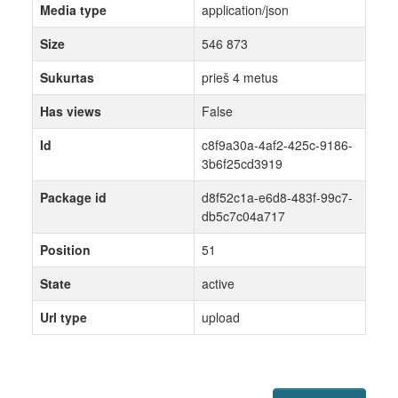
Media type
application/json
Size
546 873
Sukurtas
prieš 4 metus
Has views
False
Id
c8f9a30a-4af2-425c-9186-
3b6f25cd3919
Package id
d8f52c1a-e6d8-483f-99c7-
db5c7c04a717
Position
51
State
active
Url type
upload