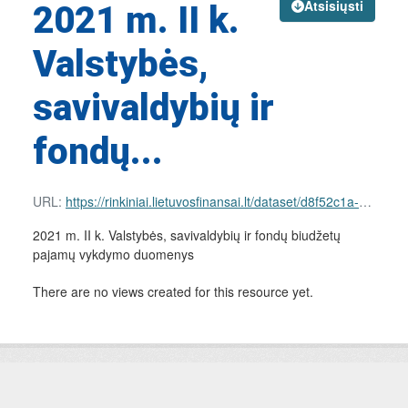
Atsisiųsti
2021 m. II k.
Valstybės,
savivaldybių ir
fondų...
URL:
https://rinkiniai.lietuvosfinansai.lt/dataset/d8f52c1a-e6d8-483f-99c7-db5c7c04a717/resource/c8f9a30a-4af2-425c-9186-3b6f25cd3919/download/nac-income.json
2021 m. II k. Valstybės, savivaldybių ir fondų biudžetų
pajamų vykdymo duomenys
There are no views created for this resource yet.