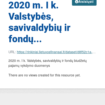
Atsisiųsti
2020 m. I k.
Valstybės,
savivaldybių ir
fondų...
URL:
https://rinkiniai.lietuvosfinansai.lt/dataset/d8f52c1a-e6d8-483f-99c7-db5c7c04a717/resource/29640a01-d325-47bb-807a-00e514dab42e/download/nac-income.json
2020 m. I k. Valstybės, savivaldybių ir fondų biudžetų
pajamų vykdymo duomenys
There are no views created for this resource yet.