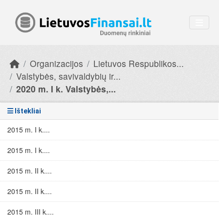
Skip to main content
Organizacijos
Lietuvos Respublikos...
Valstybės, savivaldybių ir...
2020 m. I k. Valstybės,...
Ištekliai
2015 m. I k....
2015 m. I k....
2015 m. II k....
2015 m. II k....
2015 m. III k....