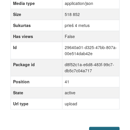
Media type
application/json
Size
518 852
Sukurtas
prieš 4 metus
Has views
False
Id
29640a01-d325-47bb-807a-
00e514dab42e
Package id
d8f52c1a-e6d8-483f-99c7-
db5c7c04a717
Position
41
State
active
Url type
upload