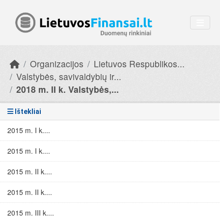
Skip to main content
Organizacijos
Lietuvos Respublikos...
Valstybės, savivaldybių ir...
2018 m. II k. Valstybės,...
Ištekliai
2015 m. I k....
2015 m. I k....
2015 m. II k....
2015 m. II k....
2015 m. III k....