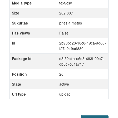
Media type
text/csv
Size
202 687
Sukurtas
prieš 4 metus
Has views
False
Id
2b96bc20-18c6-49ca-ad60-
f27a219a6880
Package id
d8f52c1a-e6d8-483f-99c7-
db5c7c04a717
Position
26
State
active
Url type
upload