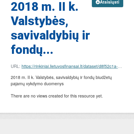
Atsisiųsti
2018 m. II k.
Valstybės,
savivaldybių ir
fondų...
URL:
https://rinkiniai.lietuvosfinansai.lt/dataset/d8f52c1a-e6d8-483f-99c7-db5c7c04a717/resource/2b96bc20-18c6-49ca-ad60-f27a219a6880/download/nac-income.csv
2018 m. II k. Valstybės, savivaldybių ir fondų biudžetų
pajamų vykdymo duomenys
There are no views created for this resource yet.