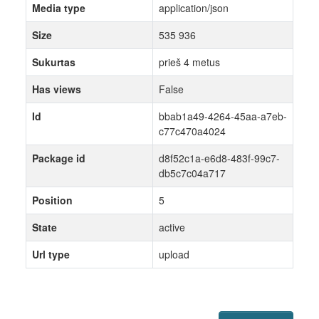
Media type
application/json
Size
535 936
Sukurtas
prieš 4 metus
Has views
False
Id
bbab1a49-4264-45aa-a7eb-
c77c470a4024
Package id
d8f52c1a-e6d8-483f-99c7-
db5c7c04a717
Position
5
State
active
Url type
upload