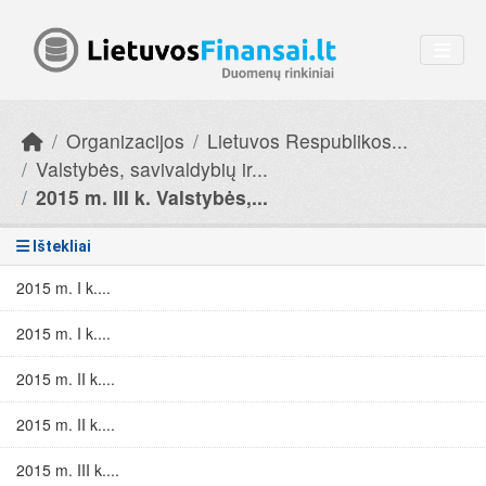
Skip to main content
Organizacijos
Lietuvos Respublikos...
Valstybės, savivaldybių ir...
2015 m. III k. Valstybės,...
Ištekliai
2015 m. I k....
2015 m. I k....
2015 m. II k....
2015 m. II k....
2015 m. III k....