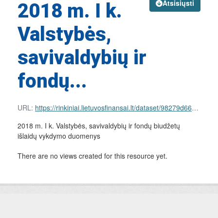
Atsisiųsti
2018 m. I k.
Valstybės,
savivaldybių ir
fondų...
URL:
https://rinkiniai.lietuvosfinansai.lt/dataset/98279d66-d2d4-4d1d-90e9-8b33c5dfe842/resource/50472fc1-3c1b-4b98-aca0-a21f569e0135/download/nac-expenses.csv
2018 m. I k. Valstybės, savivaldybių ir fondų biudžetų
išlaidų vykdymo duomenys
There are no views created for this resource yet.