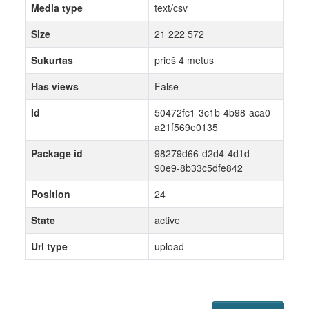
Media type
text/csv
Size
21 222 572
Sukurtas
prieš 4 metus
Has views
False
Id
50472fc1-3c1b-4b98-aca0-
a21f569e0135
Package id
98279d66-d2d4-4d1d-
90e9-8b33c5dfe842
Position
24
State
active
Url type
upload