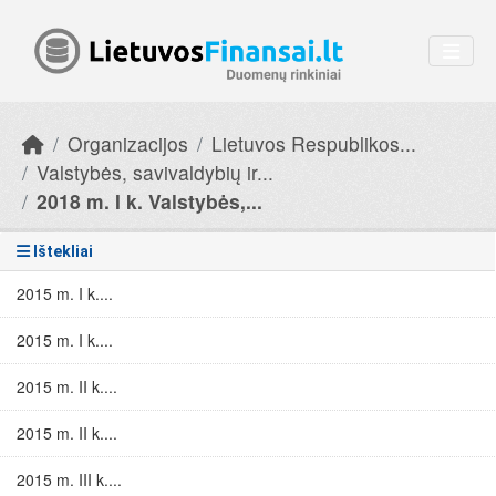
Skip to main content
Organizacijos
Lietuvos Respublikos...
Valstybės, savivaldybių ir...
2018 m. I k. Valstybės,...
Ištekliai
2015 m. I k....
2015 m. I k....
2015 m. II k....
2015 m. II k....
2015 m. III k....