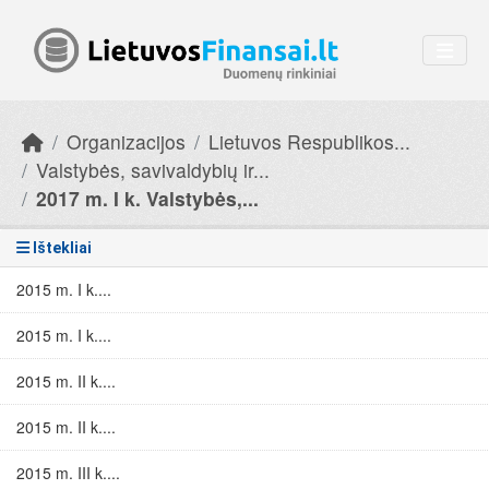
Skip to main content
Organizacijos
Lietuvos Respublikos...
Valstybės, savivaldybių ir...
2017 m. I k. Valstybės,...
Ištekliai
2015 m. I k....
2015 m. I k....
2015 m. II k....
2015 m. II k....
2015 m. III k....