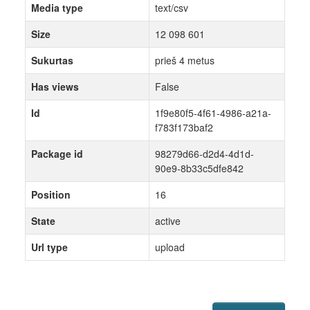
Media type
text/csv
Size
12 098 601
Sukurtas
prieš 4 metus
Has views
False
Id
1f9e80f5-4f61-4986-a21a-
f783f173baf2
Package id
98279d66-d2d4-4d1d-
90e9-8b33c5dfe842
Position
16
State
active
Url type
upload