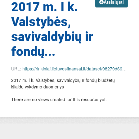
Atsisiųsti
2017 m. I k.
Valstybės,
savivaldybių ir
fondų...
URL:
https://rinkiniai.lietuvosfinansai.lt/dataset/98279d66-d2d4-4d1d-90e9-8b33c5dfe842/resource/1f9e80f5-4f61-4986-a21a-f783f173baf2/download/nac-expenses.csv
2017 m. I k. Valstybės, savivaldybių ir fondų biudžetų
išlaidų vykdymo duomenys
There are no views created for this resource yet.