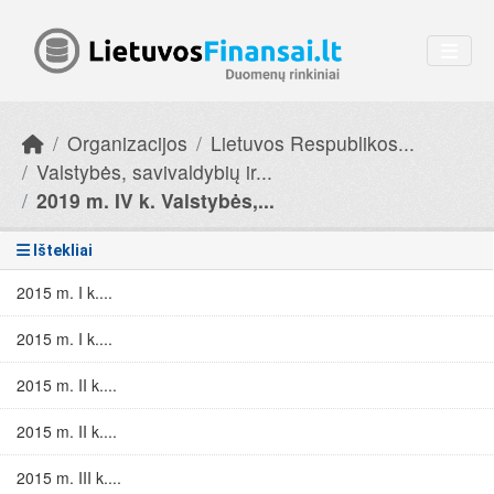
Skip to main content
Organizacijos
Lietuvos Respublikos...
Valstybės, savivaldybių ir...
2019 m. IV k. Valstybės,...
Ištekliai
2015 m. I k....
2015 m. I k....
2015 m. II k....
2015 m. II k....
2015 m. III k....