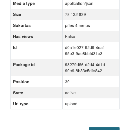
Media type
application/json
Size
78 132 839
Sukurtas
prieš 4 metus
Has views
False
Id
d0a1e027-92d9-4ea1-
95e3-9ae8bbf431e3
Package id
98279d66-d2d4-4d1d-
90e9-8b33c5dfe842
Position
39
State
active
Url type
upload