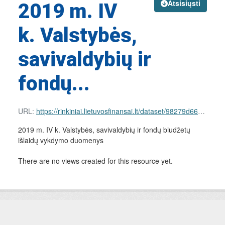
Atsisiųsti
2019 m. IV
k. Valstybės,
savivaldybių ir
fondų...
URL:
https://rinkiniai.lietuvosfinansai.lt/dataset/98279d66-d2d4-4d1d-90e9-8b33c5dfe842/resource/d0a1e027-92d9-4ea1-95e3-9ae8bbf431e3/download/nac-expenses.json
2019 m. IV k. Valstybės, savivaldybių ir fondų biudžetų
išlaidų vykdymo duomenys
There are no views created for this resource yet.