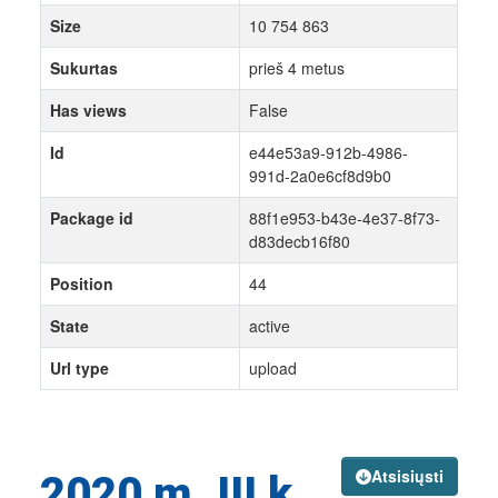
Size
10 754 863
Sukurtas
prieš 4 metus
Has views
False
Id
e44e53a9-912b-4986-
991d-2a0e6cf8d9b0
Package id
88f1e953-b43e-4e37-8f73-
d83decb16f80
Position
44
State
active
Url type
upload
Atsisiųsti
2020 m. III k.