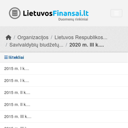
Skip to main content
Organizacijos
Lietuvos Respublikos...
Savivaldybių biudžetų...
2020 m. III k....
Ištekliai
2015 m. I k....
2015 m. I k....
2015 m. II k....
2015 m. II k....
2015 m. III k....