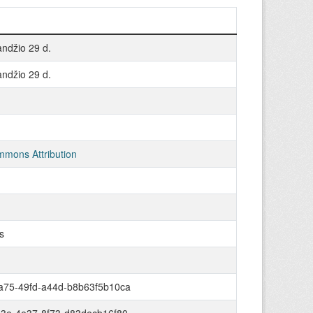
ndžio 29 d.
ndžio 29 d.
mmons Attribution
s
a75-49fd-a44d-b8b63f5b10ca