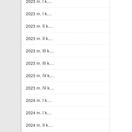
2023 m. I k....
2023 m. I k....
2023 m. II k....
2023 m. II k....
2023 m. III k....
2023 m. III k....
2023 m. IV k....
2023 m. IV k....
2024 m. I k....
2024 m. I k....
2024 m. II k....