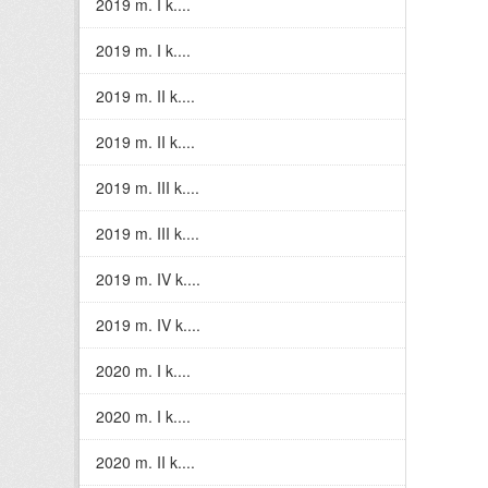
2019 m. I k....
2019 m. I k....
2019 m. II k....
2019 m. II k....
2019 m. III k....
2019 m. III k....
2019 m. IV k....
2019 m. IV k....
2020 m. I k....
2020 m. I k....
2020 m. II k....