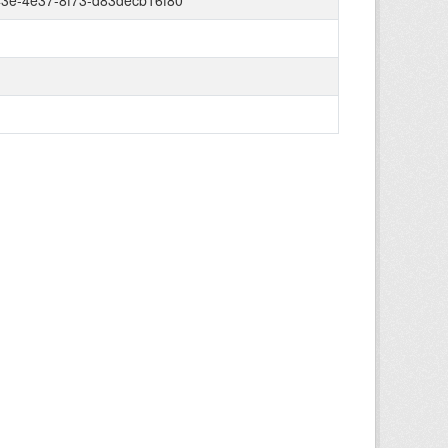
3e-4e37-8f73-d83decb16f80