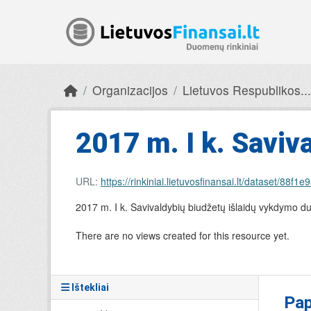
Skip to main content
Organizacijos
Lietuvos Respublikos...
2017 m. I k. Saviva
URL:
https://rinkiniai.lietuvosfinansai.lt/datase
2017 m. I k. Savivaldybių biudžetų išlaidų vykdymo 
There are no views created for this resource yet.
Ištekliai
Pap