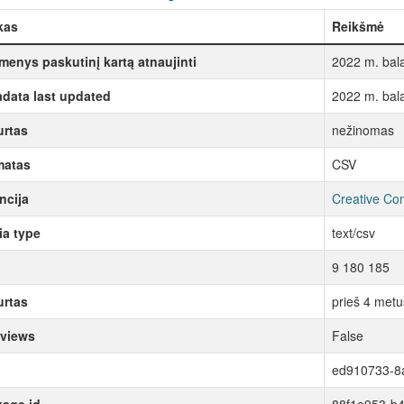
kas
Reikšmė
enys paskutinį kartą atnaujinti
2022 m. bala
data last updated
2022 m. bala
rtas
nežinomas
matas
CSV
ncija
Creative Co
a type
text/csv
9 180 185
rtas
prieš 4 metu
 views
False
ed910733-8