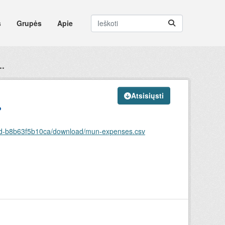
s
Grupės
Apie
..
Atsisiųsti
.
a44d-b8b63f5b10ca/download/mun-expenses.csv