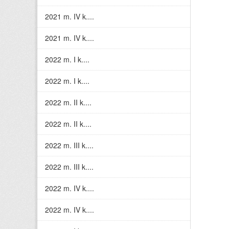
2021 m. IV k....
2021 m. IV k....
2022 m. I k....
2022 m. I k....
2022 m. II k....
2022 m. II k....
2022 m. III k....
2022 m. III k....
2022 m. IV k....
2022 m. IV k....