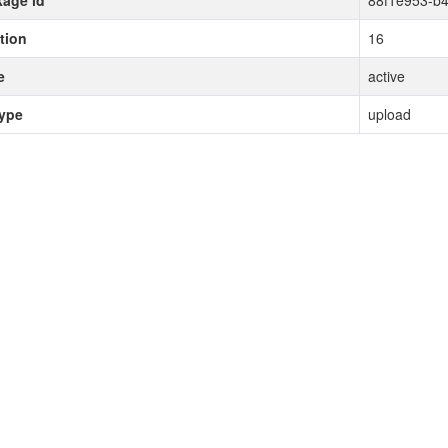
age id
88f1e953-b4
tion
16
e
active
type
upload