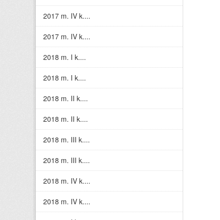
2017 m. IV k....
2017 m. IV k....
2018 m. I k....
2018 m. I k....
2018 m. II k....
2018 m. II k....
2018 m. III k....
2018 m. III k....
2018 m. IV k....
2018 m. IV k....