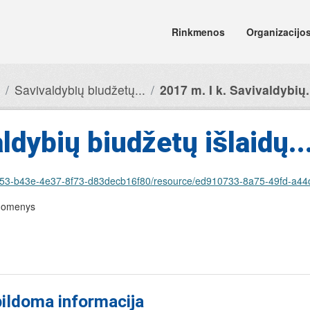
Rinkmenos
Organizacijo
Savivaldybių biudžetų...
2017 m. I k. Savivaldybių.
ldybių biudžetų išlaidų..
t/88f1e953-b43e-4e37-8f73-d83decb16f80/resource/ed910733-8a75-49fd-
duomenys
ildoma informacija