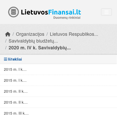
Skip to main content
Organizacijos
Lietuvos Respublikos...
Savivaldybių biudžetų...
2020 m. IV k. Savivaldybių...
Ištekliai
2015 m. I k....
2015 m. I k....
2015 m. II k....
2015 m. II k....
2015 m. III k....