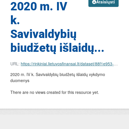
Atsisiųsti
2020 m. IV
k.
Savivaldybių
biudžetų išlaidų...
URL:
https://rinkiniai.lietuvosfinansai.lt/dataset/88f1e953-b43e-4e37-8f73-d83decb16f80/resource/bac6df72-bdd2-4971-b240-22f58f2b3500/download/mun-expenses.json
2020 m. IV k. Savivaldybių biudžetų išlaidų vykdymo
duomenys
There are no views created for this resource yet.