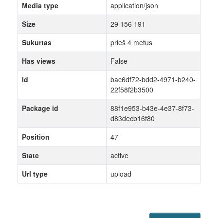
Media type
application/json
Size
29 156 191
Sukurtas
prieš 4 metus
Has views
False
Id
bac6df72-bdd2-4971-b240-
22f58f2b3500
Package id
88f1e953-b43e-4e37-8f73-
d83decb16f80
Position
47
State
active
Url type
upload