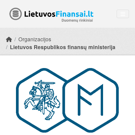
Skip to main content
Organizacijos
Lietuvos Respublikos finansų ministerija