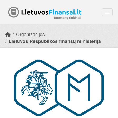
Skip to main content
Organizacijos
Lietuvos Respublikos finansų ministerija