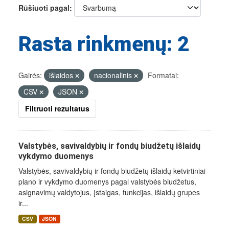
Rūšiuoti pagal
Rasta rinkmenų: 2
Gairės:
išlaidos
nacionalinis
Formatai:
CSV
JSON
Filtruoti rezultatus
Valstybės, savivaldybių ir fondų biudžetų išlaidų
vykdymo duomenys
Valstybės, savivaldybių ir fondų biudžetų išlaidų ketvirtiniai
plano ir vykdymo duomenys pagal valstybės biudžetus,
asignavimų valdytojus, įstaigas, funkcijas, išlaidų grupes
ir...
CSV
JSON