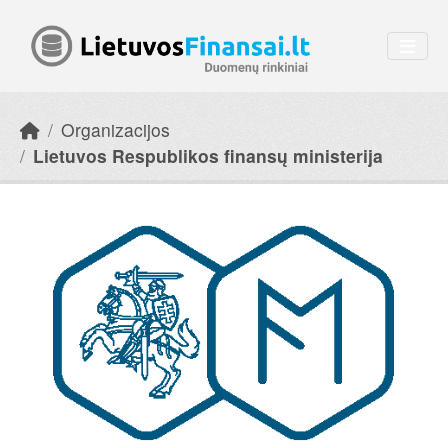
Skip to main content
Organizacijos
Lietuvos Respublikos finansų ministerija