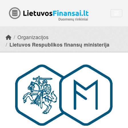
Skip to main content
Organizacijos
Lietuvos Respublikos finansų ministerija