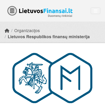
Skip to main content
Organizacijos
Lietuvos Respublikos finansų ministerija