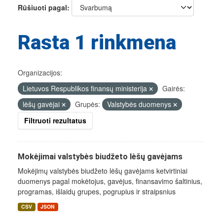
Rūšiuoti pagal
Rasta 1 rinkmena
Organizacijos:
Lietuvos Respublikos finansų ministerija
Gairės:
lėšų gavėjai
Grupės:
Valstybės duomenys
Filtruoti rezultatus
Mokėjimai valstybės biudžeto lėšų gavėjams
Mokėjimų valstybės biudžeto lėšų gavėjams ketvirtiniai
duomenys pagal mokėtojus, gavėjus, finansavimo šaltinius,
programas, išlaidų grupes, pogrupius ir straipsnius
CSV
JSON