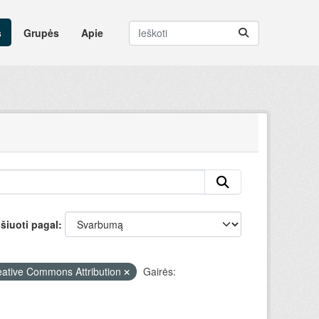
s
Grupės
Apie
šiuoti pagal
eative Commons Attribution
Gairės: