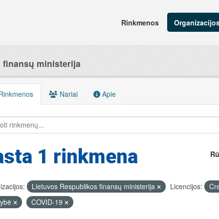
Rinkmenos
Organizacijo
finansų ministerija
Rinkmenos
Nariai
Apie
asta 1 rinkmena
Rū
zacijos:
Lietuvos Respublikos finansų ministerija
Licencijos:
Cr
tybė
COVID-19