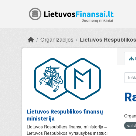
Skip to main content
Organizacijos
Lietuvos Respublikos 
R
Lietuvos Respublikos finansų
Organi
ministerija
vals
Lietuvos Respublikos finansų ministerija –
Lietuvos Respublikos Vyriausybės instituci