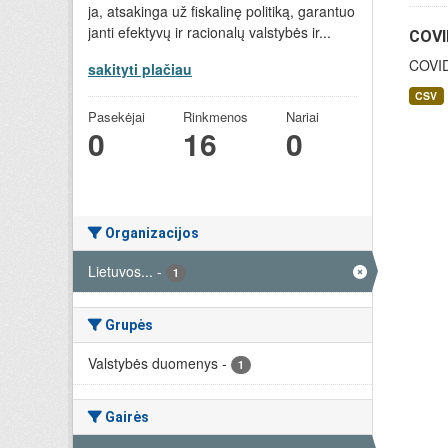
ja, atsakinga už fiskalinę politiką, garantuo
janti efektyvų ir racionalų valstybės ir...
COVID
COVID-
sakityti plačiau
CSV
Pasekėjai
Rinkmenos
Nariai
0
16
0
Organizacijos
Lietuvos...
-
1
Grupės
Valstybės duomenys
-
1
Gairės