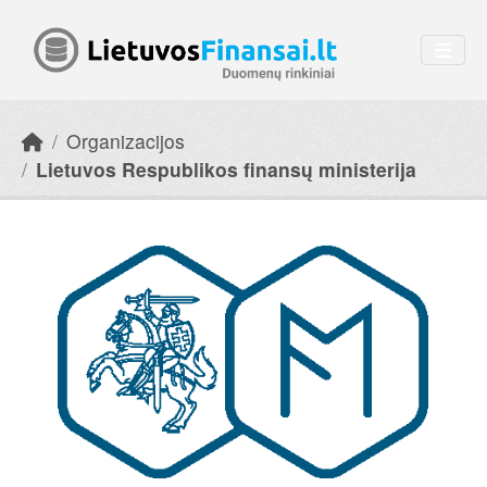
Skip to main content
Organizacijos
Lietuvos Respublikos finansų ministerija