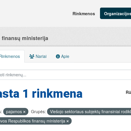
Rinkmenos
Organizacijo
finansų ministerija
Rinkmenos
Nariai
Apie
asta 1 rinkmena
Rū
:
pajamos
Grupės:
Viešojo sektoriaus subjektų finansiniai rodikl
uvos Respublikos finansų ministerija