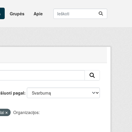
s
Grupės
Apie
šiuoti pagal
iai
Organizacijos: