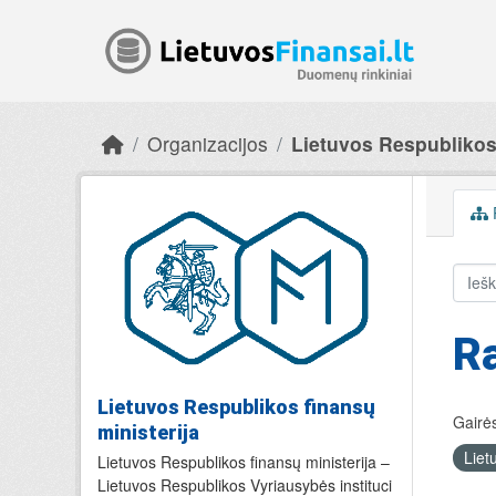
Skip to main content
Organizacijos
Lietuvos Respublikos 
R
Lietuvos Respublikos finansų
Gairės
ministerija
Liet
Lietuvos Respublikos finansų ministerija –
Lietuvos Respublikos Vyriausybės instituci