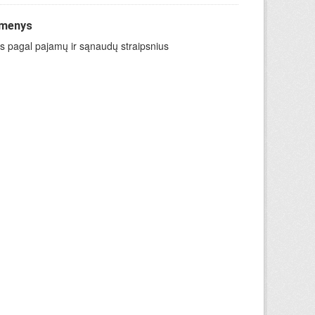
omenys
ys pagal pajamų ir sąnaudų straipsnius