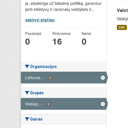
ja, atsakinga už fiskalinę politiką, garantuo
janti efektyvų ir racionalų valstybės ir...
Valst
Valsty
sakityti plačiau
CSV
Pasekėjai
Rinkmenos
Nariai
0
16
0
Organizacijos
Lietuvos...
-
1
Grupės
Viešojo...
-
1
Gairės