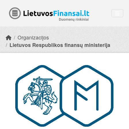
Skip to main content
Organizacijos
Lietuvos Respublikos finansų ministerija