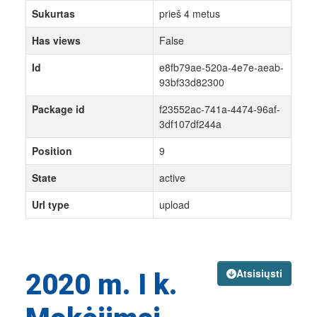
Sukurtas
prieš 4 metus
Has views
False
Id
e8fb79ae-520a-4e7e-aeab-
93bf33d82300
Package id
f23552ac-741a-4474-96af-
3df107df244a
Position
9
State
active
Url type
upload
Atsisiųsti
2020 m. I k.