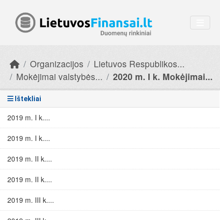
Skip to main content
Organizacijos
Lietuvos Respublikos...
Mokėjimai valstybės...
2020 m. I k. Mokėjimai...
Ištekliai
2019 m. I k....
2019 m. I k....
2019 m. II k....
2019 m. II k....
2019 m. III k....