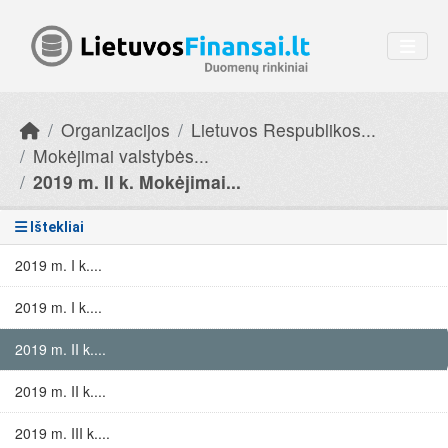
Skip to main content
Organizacijos
Lietuvos Respublikos...
Mokėjimai valstybės...
2019 m. II k. Mokėjimai...
Ištekliai
2019 m. I k....
2019 m. I k....
2019 m. II k....
2019 m. II k....
2019 m. III k....