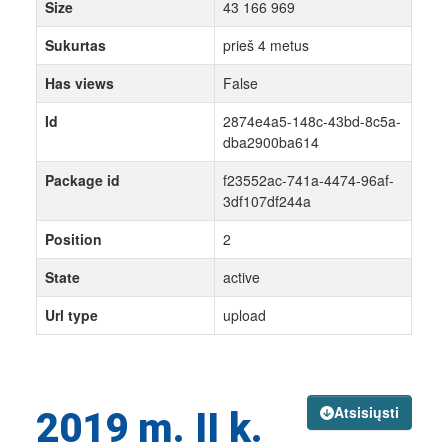
Size
43 166 969
Sukurtas
prieš 4 metus
Has views
False
Id
2874e4a5-148c-43bd-8c5a-
dba2900ba614
Package id
f23552ac-741a-4474-96af-
3df107df244a
Position
2
State
active
Url type
upload
Atsisiųsti
2019 m. II k.