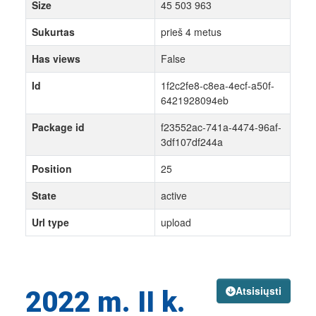
Size
45 503 963
Sukurtas
prieš 4 metus
Has views
False
Id
1f2c2fe8-c8ea-4ecf-a50f-
6421928094eb
Package id
f23552ac-741a-4474-96af-
3df107df244a
Position
25
State
active
Url type
upload
Atsisiųsti
2022 m. II k.