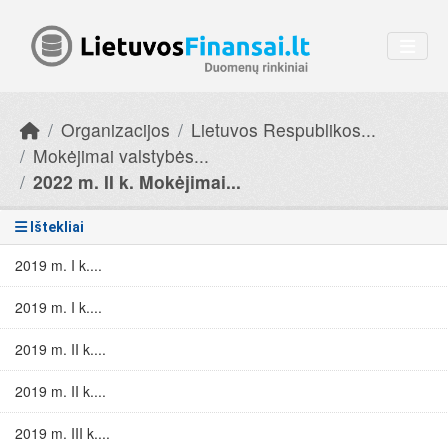
Skip to main content
Organizacijos
Lietuvos Respublikos...
Mokėjimai valstybės...
2022 m. II k. Mokėjimai...
Ištekliai
2019 m. I k....
2019 m. I k....
2019 m. II k....
2019 m. II k....
2019 m. III k....