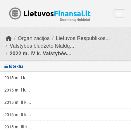
Skip to main content
Organizacijos
Lietuvos Respublikos...
Valstybės biudžeto išlaidų...
2022 m. IV k. Valstybės...
Ištekliai
2015 m. I k....
2015 m. I k....
2015 m. II k....
2015 m. II k....
2015 m. III k....