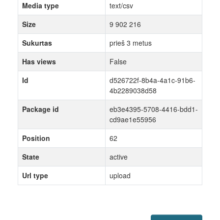
Media type
text/csv
Size
9 902 216
Sukurtas
prieš 3 metus
Has views
False
Id
d526722f-8b4a-4a1c-91b6-
4b2289038d58
Package id
eb3e4395-5708-4416-bdd1-
cd9ae1e55956
Position
62
State
active
Url type
upload