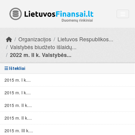
Skip to main content
Organizacijos
Lietuvos Respublikos...
Valstybės biudžeto išlaidų...
2022 m. II k. Valstybės...
Ištekliai
2015 m. I k....
2015 m. I k....
2015 m. II k....
2015 m. II k....
2015 m. III k....