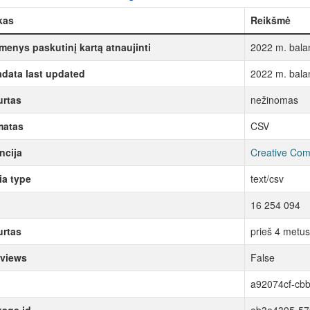
kas
Reikšmė
enys paskutinį kartą atnaujinti
2022 m. balan
data last updated
2022 m. balan
rtas
nežinomas
matas
CSV
ncija
Creative Com
a type
text/csv
16 254 094
rtas
prieš 4 metus
 views
False
a92074cf-cb