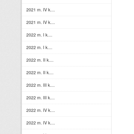
2021 m. IV k....
2021 m. IV k....
2022 m. I k....
2022 m. I k....
2022 m. II k....
2022 m. II k....
2022 m. III k....
2022 m. III k....
2022 m. IV k....
2022 m. IV k....