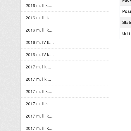
Pack
2016 m. II k....
Posi
2016 m. III k....
Stat
2016 m. III k....
Url 
2016 m. IV k....
2016 m. IV k....
2017 m. I k....
2017 m. I k....
2017 m. II k....
2017 m. II k....
2017 m. III k....
2017 m. III k....