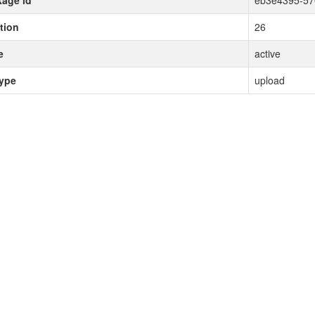
age id
eb3e4395-57
tion
26
e
active
type
upload