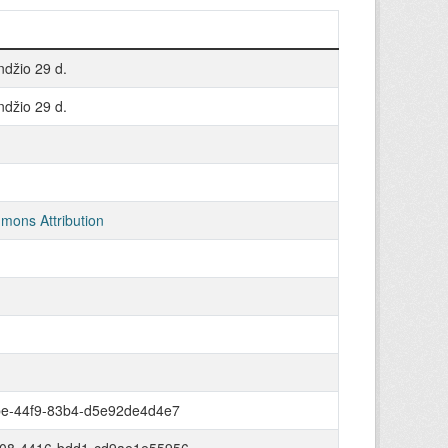
džio 29 d.
džio 29 d.
mons Attribution
be-44f9-83b4-d5e92de4d4e7