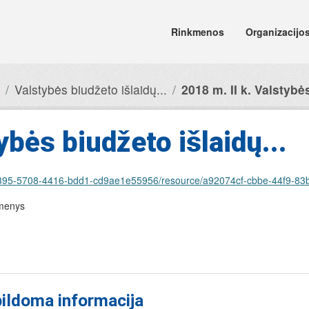
Rinkmenos
Organizacijo
Valstybės biudžeto išlaidų...
2018 m. II k. Valstybės
ybės biudžeto išlaidų...
t/eb3e4395-5708-4416-bdd1-cd9ae1e55956/resource/a92074cf-cbbe-44f9-
omenys
ildoma informacija