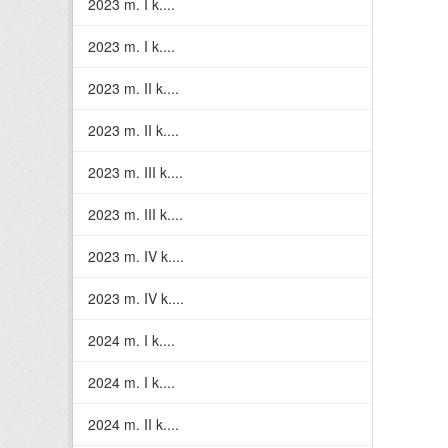
2023 m. I k....
2023 m. I k....
2023 m. II k....
2023 m. II k....
2023 m. III k....
2023 m. III k....
2023 m. IV k....
2023 m. IV k....
2024 m. I k....
2024 m. I k....
2024 m. II k....