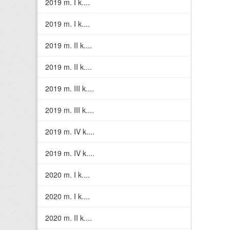
2019 m. I k....
2019 m. I k....
2019 m. II k....
2019 m. II k....
2019 m. III k....
2019 m. III k....
2019 m. IV k....
2019 m. IV k....
2020 m. I k....
2020 m. I k....
2020 m. II k....