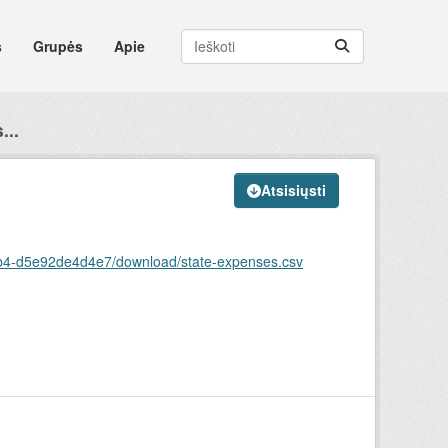
s
Grupės
Apie
...
Atsisiųsti
83b4-d5e92de4d4e7/download/state-expenses.csv