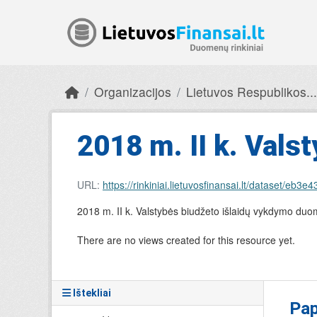
Skip to main content
Organizacijos
Lietuvos Respublikos...
2018 m. II k. Valst
URL:
https://rinkiniai.lietuvosfinansai.lt/datase
2018 m. II k. Valstybės biudžeto išlaidų vykdymo du
There are no views created for this resource yet.
Ištekliai
Pap