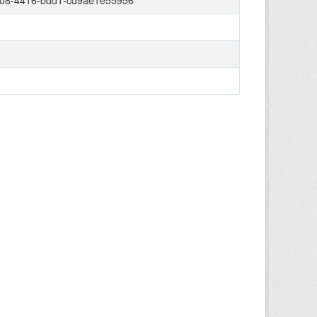
08-4416-bdd1-cd9ae1e55956