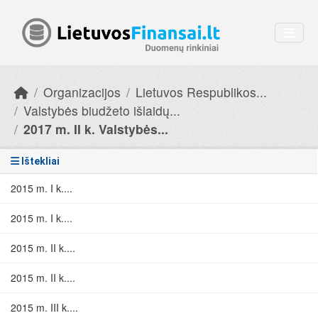
Skip to main content
Organizacijos
Lietuvos Respublikos...
Valstybės biudžeto išlaidų...
2017 m. II k. Valstybės...
Ištekliai
2015 m. I k....
2015 m. I k....
2015 m. II k....
2015 m. II k....
2015 m. III k....