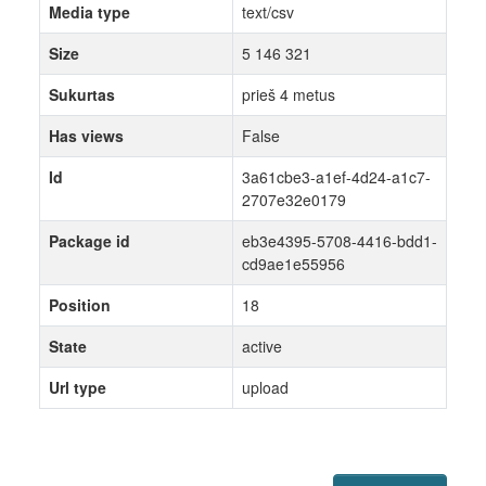
Media type
text/csv
Size
5 146 321
Sukurtas
prieš 4 metus
Has views
False
Id
3a61cbe3-a1ef-4d24-a1c7-
2707e32e0179
Package id
eb3e4395-5708-4416-bdd1-
cd9ae1e55956
Position
18
State
active
Url type
upload