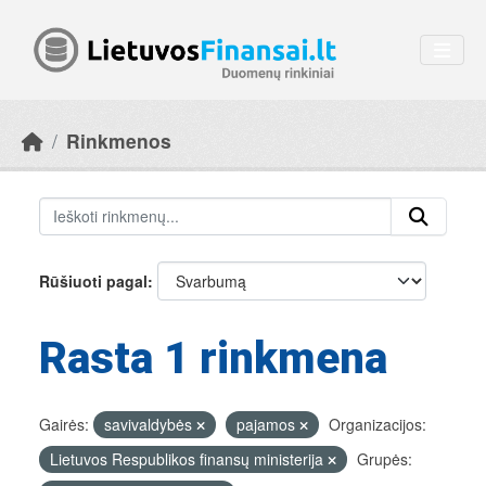
Skip to main content
Rinkmenos
Rūšiuoti pagal
Rasta 1 rinkmena
Gairės:
savivaldybės
pajamos
Organizacijos:
Lietuvos Respublikos finansų ministerija
Grupės: