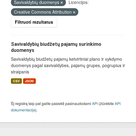
Savivaldybių duomenys
Licencijos:
Creative Commons Attribution
Filtruoti rezultatus
Savivaldybių biudžetų pajamų surinkimo
duomenys
Savivaldybių biudžetų pajamų ketvirtiniai plano ir vykdymo
duomenys pagal savivaldybes, pajamų grupes, pogrupius ir
straipsnis
CSV
JSON
Šį registrą taip pat galite pasiekti pasinaudodami
API
(žiūrėkite
API
dokumentacija
).