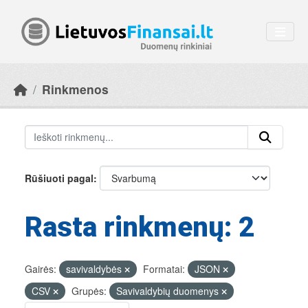
Skip to main content
Rinkmenos
Rūšiuoti pagal
Rasta rinkmenų: 2
Gairės:
savivaldybės
Formatai:
JSON
CSV
Grupės:
Savivaldybių duomenys