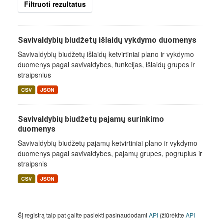
Filtruoti rezultatus
Savivaldybių biudžetų išlaidų vykdymo duomenys
Savivaldybių biudžetų išlaidų ketvirtiniai plano ir vykdymo
duomenys pagal savivaldybes, funkcijas, išlaidų grupes ir
straipsnius
CSV
JSON
Savivaldybių biudžetų pajamų surinkimo
duomenys
Savivaldybių biudžetų pajamų ketvirtiniai plano ir vykdymo
duomenys pagal savivaldybes, pajamų grupes, pogrupius ir
straipsnis
CSV
JSON
Šį registrą taip pat galite pasiekti pasinaudodami
API
(žiūrėkite
API