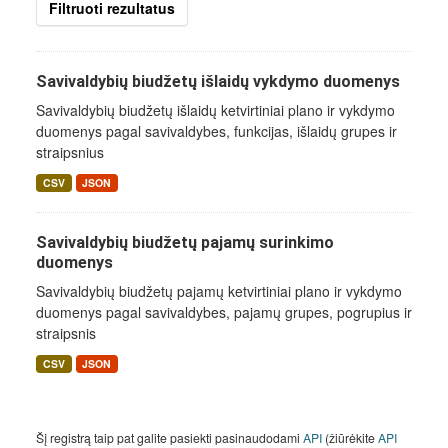
Filtruoti rezultatus
Savivaldybių biudžetų išlaidų vykdymo duomenys
Savivaldybių biudžetų išlaidų ketvirtiniai plano ir vykdymo
duomenys pagal savivaldybes, funkcijas, išlaidų grupes ir
straipsnius
CSV
JSON
Savivaldybių biudžetų pajamų surinkimo
duomenys
Savivaldybių biudžetų pajamų ketvirtiniai plano ir vykdymo
duomenys pagal savivaldybes, pajamų grupes, pogrupius ir
straipsnis
CSV
JSON
Šį registrą taip pat galite pasiekti pasinaudodami
API
(žiūrėkite
API