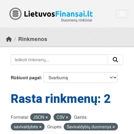
Skip to main content
Rinkmenos
Rūšiuoti pagal
Rasta rinkmenų: 2
Formatai:
JSON
CSV
Gairės:
savivaldybės
Grupės:
Savivaldybių duomenys