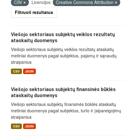
CSV
Licencijos:
Creative Commons Attribution
Filtruoti rezultatus
Viešojo sektoriaus subjektų veiklos rezultatų
ataskaitų duomenys
Viešojo sektoriaus subjektų veiklos rezultatų ataskaitų
metiniai duomenys pagal subjektus, pajamų ir sąnaudų
straipsnius
CSV
JSON
Viešojo sektoriaus subjektų finansinės būklės
ataskaitų duomenys
Viešojo sektoriaus subjektų finansinės būklės ataskaitų
metiniai duomenys pagal subjektus, turto ir įsipareigojimų
straipsnius
CSV
JSON