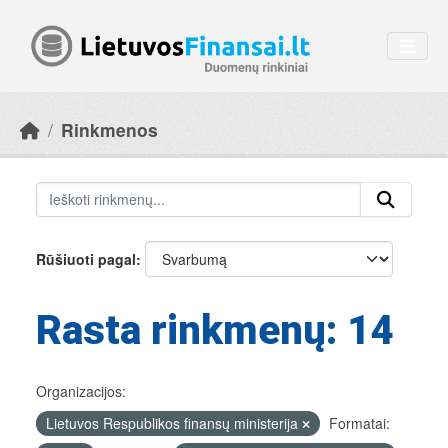
Skip to main content
Rinkmenos
Rūšiuoti pagal
Rasta rinkmenų: 14
Organizacijos:
Lietuvos Respublikos finansų ministerija
Formatai: