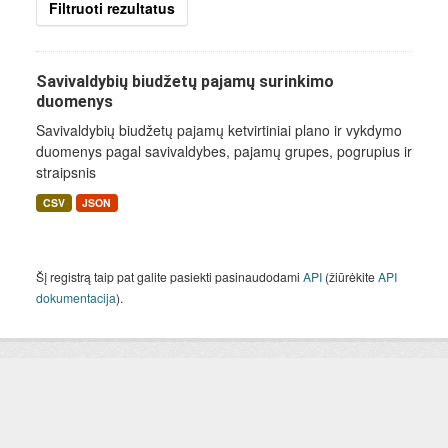
Filtruoti rezultatus
Savivaldybių biudžetų pajamų surinkimo
duomenys
Savivaldybių biudžetų pajamų ketvirtiniai plano ir vykdymo
duomenys pagal savivaldybes, pajamų grupes, pogrupius ir
straipsnis
CSV
JSON
Šį registrą taip pat galite pasiekti pasinaudodami
API
(žiūrėkite
API
dokumentacija
).