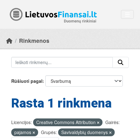
Skip to main content
Rinkmenos
Rūšiuoti pagal
Rasta 1 rinkmena
Licencijos:
Creative Commons Attribution
Gairės:
pajamos
Grupės:
Savivaldybių duomenys