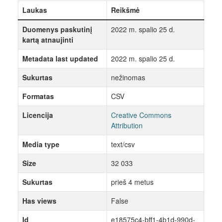
Laukas
Reikšmė
Duomenys paskutinį
2022 m. spalio 25 d.
kartą atnaujinti
Metadata last updated
2022 m. spalio 25 d.
Sukurtas
nežinomas
Formatas
CSV
Licencija
Creative Commons
Attribution
Media type
text/csv
Size
32 033
Sukurtas
prieš 4 metus
Has views
False
Id
e18575c4-bff1-4b1d-990d-