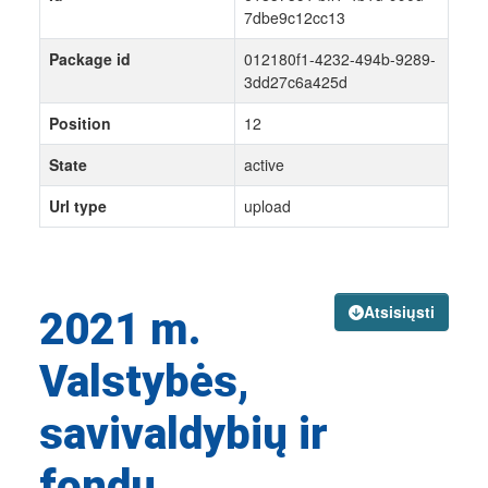
7dbe9c12cc13
Package id
012180f1-4232-494b-9289-
3dd27c6a425d
Position
12
State
active
Url type
upload
Atsisiųsti
2021 m.
Valstybės,
savivaldybių ir
fondų...