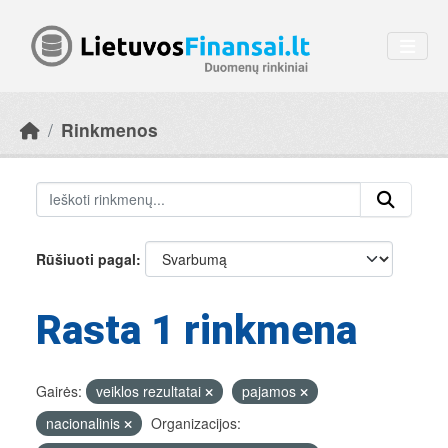
Skip to main content
Rinkmenos
Rūšiuoti pagal
Rasta 1 rinkmena
Gairės:
veiklos rezultatai
pajamos
nacionalinis
Organizacijos: