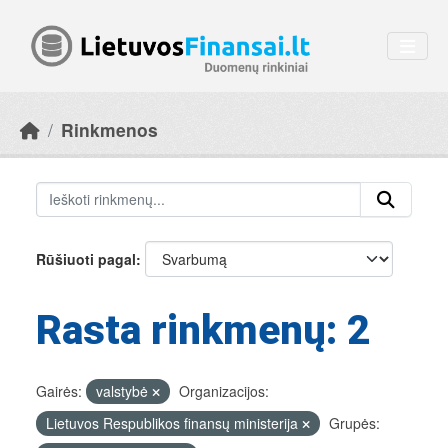
Skip to main content
Rinkmenos
Rūšiuoti pagal
Rasta rinkmenų: 2
Gairės:
valstybė
Organizacijos:
Lietuvos Respublikos finansų ministerija
Grupės: