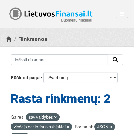
Skip to main content
Rinkmenos
Rūšiuoti pagal
Rasta rinkmenų: 2
Gairės:
savivaldybės
viešojo sektoriaus subjektai
Formatai:
JSON