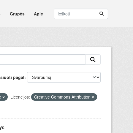
s
Grupės
Apie
šiuoti pagal
lė
Licencijos:
Creative Commons Attribution
ys