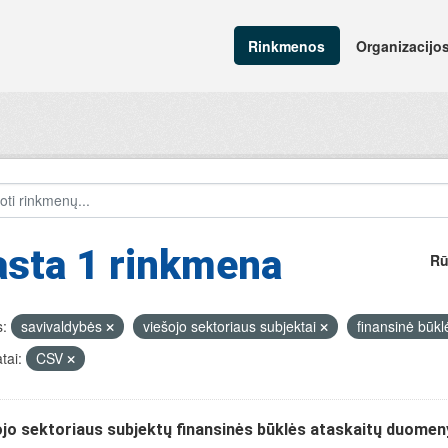
Rinkmenos
Organizacijo
asta 1 rinkmena
Rū
:
savivaldybės
viešojo sektoriaus subjektai
finansinė būk
tai:
CSV
jo sektoriaus subjektų finansinės būklės ataskaitų duomen