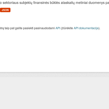
o sektoriaus subjektų finansinės būklės ataskaitų metiniai duomenys paga
JSON
strą taip pat galite pasiekti pasinaudodami
API
(žiūrėkite
API dokumentacija
).