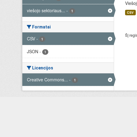
Viešoj
viešojo sektoriaus...
-
1
CSV
Formatai
Šį regi
CSV
-
1
JSON
-
1
Licencijos
Creative Commons...
-
1