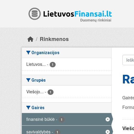
Skip to main content
Rinkmenos
Organizacijos
Lietuvos...
-
1
R
Grupės
Viešojo...
-
1
Gairės
Forma
Gairės
finansinė būklė
-
1
Viešo
savivaldybės
-
1