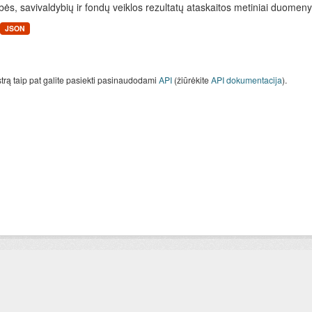
bės, savivaldybių ir fondų veiklos rezultatų ataskaitos metiniai duomen
JSON
strą taip pat galite pasiekti pasinaudodami
API
(žiūrėkite
API dokumentacija
).