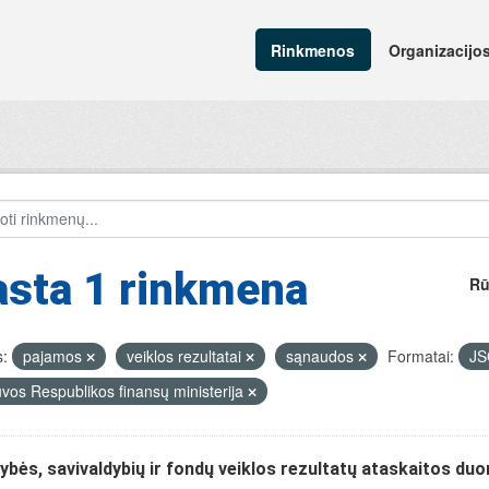
Rinkmenos
Organizacijo
asta 1 rinkmena
Rū
:
pajamos
veiklos rezultatai
sąnaudos
Formatai:
J
uvos Respublikos finansų ministerija
ybės, savivaldybių ir fondų veiklos rezultatų ataskaitos du