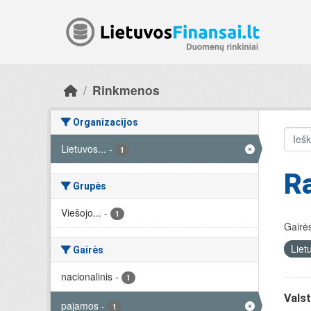
Skip to main content
Rinkmenos
Organizacijos
Lietuvos...
-
1
R
Grupės
Viešojo...
-
1
Gairės
Liet
Gairės
nacionalinis
-
1
Valst
pajamos
-
1