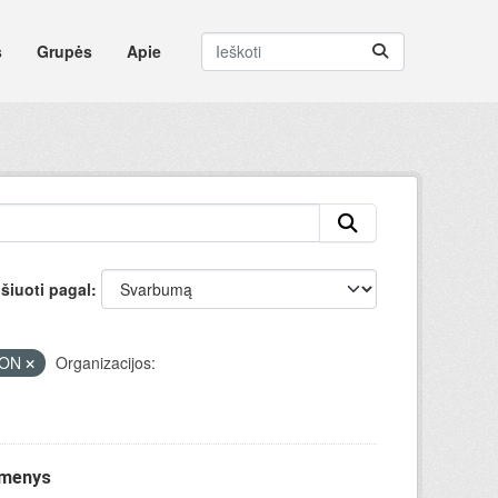
s
Grupės
Apie
šiuoti pagal
SON
Organizacijos:
omenys