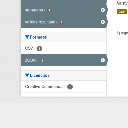
Valsty
sąnaudos
-
1
CSV
veiklos rezultatai
-
1
Šį regi
Formatai
CSV
-
1
JSON
-
1
Licencijos
Creative Commons...
-
1