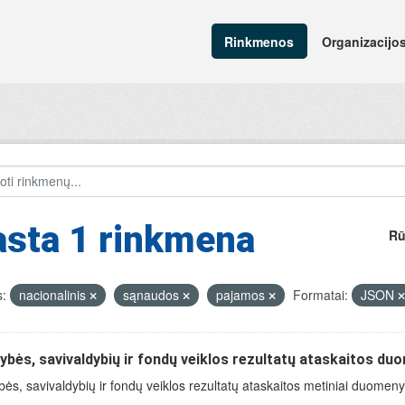
Rinkmenos
Organizacijo
asta 1 rinkmena
Rū
:
nacionalinis
sąnaudos
pajamos
Formatai:
JSON
ybės, savivaldybių ir fondų veiklos rezultatų ataskaitos du
bės, savivaldybių ir fondų veiklos rezultatų ataskaitos metiniai duomen