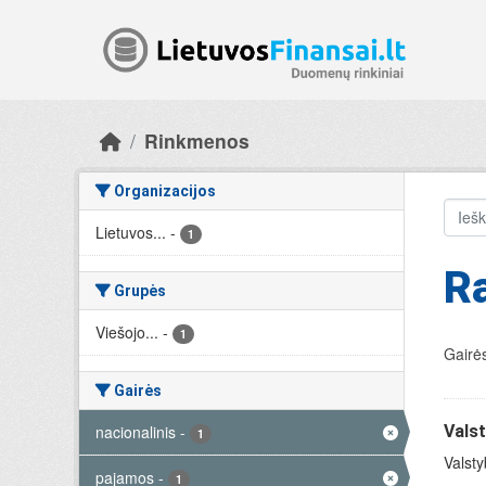
Skip to main content
Rinkmenos
Organizacijos
Lietuvos...
-
1
R
Grupės
Viešojo...
-
1
Gairės
Gairės
nacionalinis
-
Valst
1
Valsty
pajamos
-
1