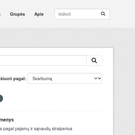
s
Grupės
Apie
šiuoti pagal
omenys
ys pagal pajamų ir sąnaudų straipsnius