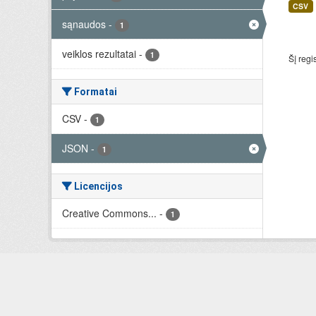
CSV
sąnaudos
-
1
veiklos rezultatai
-
1
Šį regi
Formatai
CSV
-
1
JSON
-
1
Licencijos
Creative Commons...
-
1