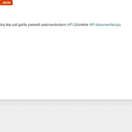
JSON
strą taip pat galite pasiekti pasinaudodami
API
(žiūrėkite
API dokumentacija
).