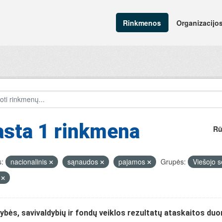
Rinkmenos
Organizacijo
asta 1 rinkmena
Rū
:
nacionalinis
sąnaudos
pajamos
Grupės:
Viešojo s
V
ybės, savivaldybių ir fondų veiklos rezultatų ataskaitos du