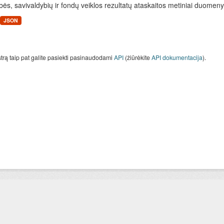
bės, savivaldybių ir fondų veiklos rezultatų ataskaitos metiniai duomen
JSON
strą taip pat galite pasiekti pasinaudodami
API
(žiūrėkite
API dokumentacija
).