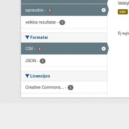
Valsty
sąnaudos
-
1
CSV
veiklos rezultatai
-
1
Šį regi
Formatai
CSV
-
1
JSON
-
1
Licencijos
Creative Commons...
-
1