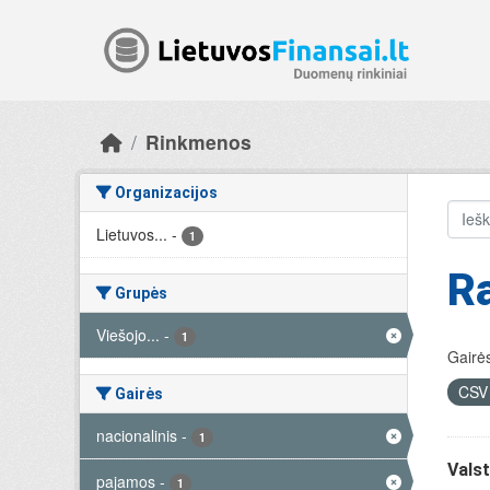
Skip to main content
Rinkmenos
Organizacijos
Lietuvos...
-
1
R
Grupės
Viešojo...
-
1
Gairės
CS
Gairės
nacionalinis
-
1
Valst
pajamos
-
1