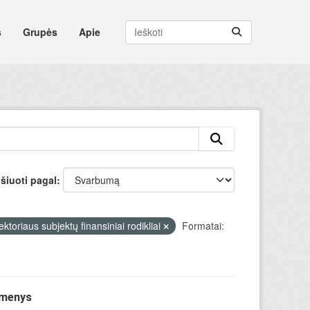
s
Grupės
Apie
šiuoti pagal
ektoriaus subjektų finansiniai rodikliai
Formatai:
omenys