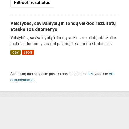
Filtruoti rezultatus
Valstybės, savivaldybių ir fondų veiklos rezultatų
ataskaitos duomenys
Valstybės, savivaldybių ir fondų veiklos rezultatų ataskaitos
metiniai duomenys pagal pajamų ir sąnaudų straipsnius
CSV
JSON
Šį registrą taip pat galite pasiekti pasinaudodami
API
(žiūrėkite
API
dokumentacija
).