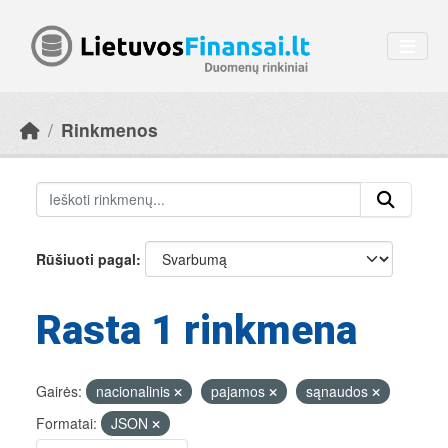
Skip to main content
Rinkmenos
Rūšiuoti pagal
Rasta 1 rinkmena
Gairės:
nacionalinis
pajamos
sąnaudos
Formatai:
JSON