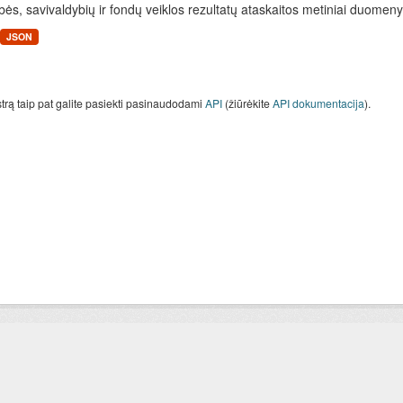
bės, savivaldybių ir fondų veiklos rezultatų ataskaitos metiniai duomen
JSON
strą taip pat galite pasiekti pasinaudodami
API
(žiūrėkite
API dokumentacija
).