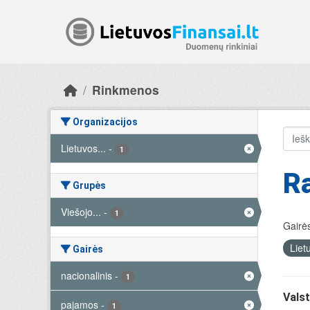
Skip to main content
Rinkmenos
Organizacijos
Lietuvos...
-
1
R
Grupės
Viešojo...
-
1
Gairės
Liet
Gairės
nacionalinis
-
1
Valst
pajamos
-
1