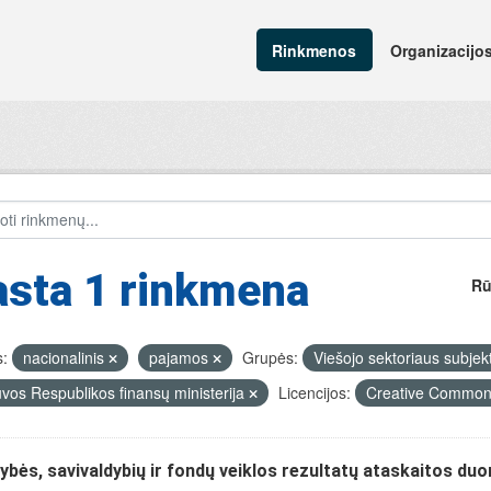
Rinkmenos
Organizacijo
asta 1 rinkmena
Rū
:
nacionalinis
pajamos
Grupės:
Viešojo sektoriaus subjekt
uvos Respublikos finansų ministerija
Licencijos:
Creative Commons
ybės, savivaldybių ir fondų veiklos rezultatų ataskaitos du