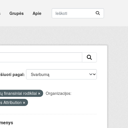
s
Grupės
Apie
šiuoti pagal
ų finansiniai rodikliai
Organizacijos:
 Attribution
omenys