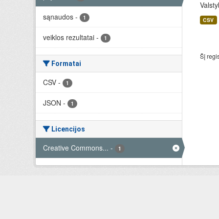
Valsty
sąnaudos
-
1
CSV
veiklos rezultatai
-
1
Šį regi
Formatai
CSV
-
1
JSON
-
1
Licencijos
Creative Commons...
-
1