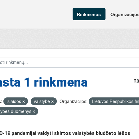
Rinkmenos
Organizacijo
asta 1 rinkmena
Rū
:
išlaidos
valstybė
Organizacijos:
Lietuvos Respublikos fi
stybės duomenys
-19 pandemijai valdyti skirtos valstybės biudžeto lėšos