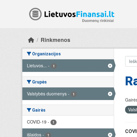
Skip to main content
Rinkmenos
Organizacijos
Lietuvos...
-
1
R
Grupės
Valstybės duomenys
-
1
Gairės
Val
Gairės
COVID-19
-
1
COVID
išlaidos
-
1