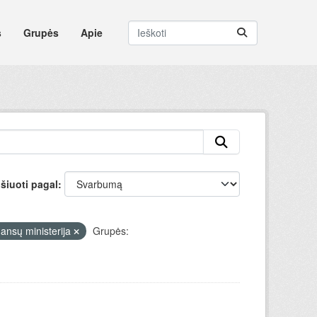
s
Grupės
Apie
šiuoti pagal
nansų ministerija
Grupės: