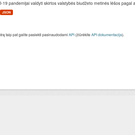
19 pandemijai valdyti skirtos valstybės biudžeto metinės lėšos pagal 
JSON
strą taip pat galite pasiekti pasinaudodami
API
(žiūrėkite
API dokumentacija
).