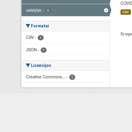
COVID-
valstybė
-
1
CSV
Formatai
Šį regi
CSV
-
1
JSON
-
1
Licencijos
Creative Commons...
-
1