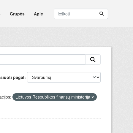
s
Grupės
Apie
šiuoti pagal
cijos:
Lietuvos Respublikos finansų ministerija