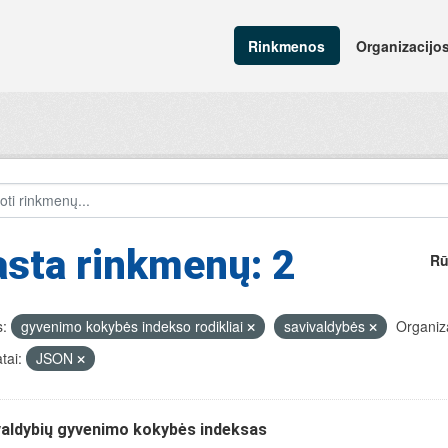
Rinkmenos
Organizacijo
sta rinkmenų: 2
Rū
:
gyvenimo kokybės indekso rodikliai
savivaldybės
Organiza
tai:
JSON
valdybių gyvenimo kokybės indeksas