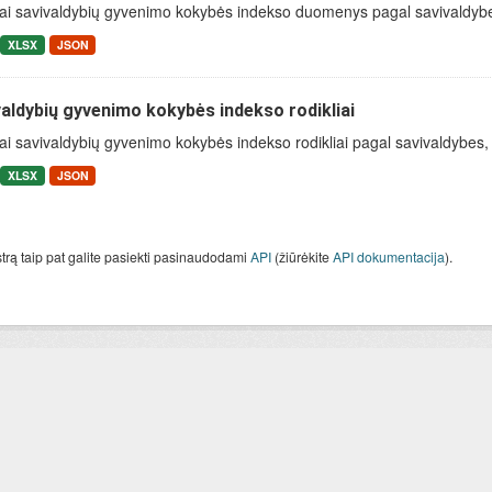
ai savivaldybių gyvenimo kokybės indekso duomenys pagal savivaldybes, 
XLSX
JSON
aldybių gyvenimo kokybės indekso rodikliai
ai savivaldybių gyvenimo kokybės indekso rodikliai pagal savivaldybes, ap
XLSX
JSON
strą taip pat galite pasiekti pasinaudodami
API
(žiūrėkite
API dokumentacija
).