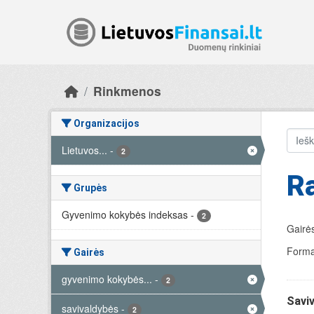
Skip to main content
Rinkmenos
Organizacijos
Lietuvos...
-
2
Ra
Grupės
Gyvenimo kokybės indeksas
-
2
Gairės
Forma
Gairės
gyvenimo kokybės...
-
2
Savi
savivaldybės
-
2