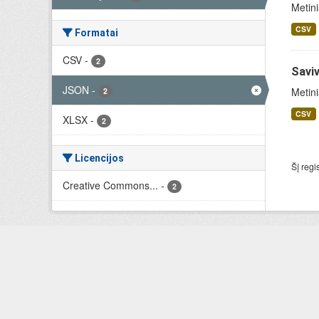
Metini
CSV
Formatai
CSV
-
2
Saviv
JSON
-
Metini
2
CSV
XLSX
-
2
Licencijos
Šį regi
Creative Commons...
-
2